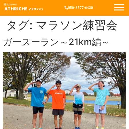
050-3577-6430
タグ:
マラソン練習会
ガースーラン～21km編～